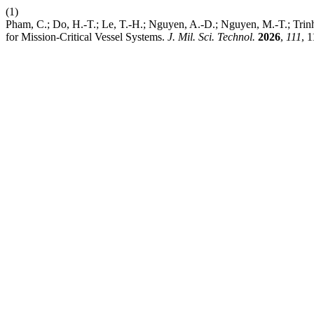
(1)
Pham, C.; Do, H.-T.; Le, T.-H.; Nguyen, A.-D.; Nguyen, M.-T.; Trin
for Mission-Critical Vessel Systems.
J. Mil. Sci. Technol.
2026
,
111
, 